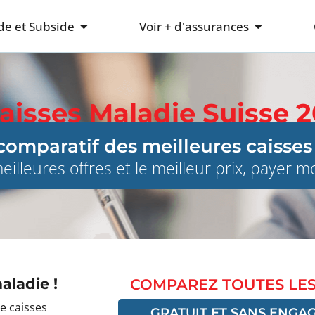
de et Subside
Voir + d'assurances
isses Maladie Suisse 
mparatif des meilleures caisses
illeures offres et le meilleur prix, payer 
aladie !
COMPAREZ TOUTES LES
e caisses
GRATUIT ET SANS ENGA