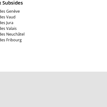
x Subsides
des Genève
des Vaud
des Jura
des Valais
des Neuchâtel
des Fribourg