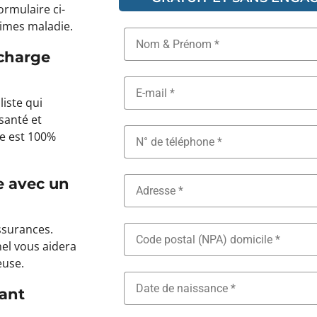
ormulaire ci-
rimes maladie.
 charge
iste qui
santé et
ce est 100%
e avec un
ssurances.
nel vous aidera
euse.
ant